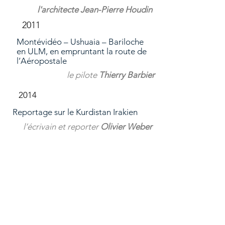
l'architecte Jean-Pierre Houdin
2011
Montévidéo – Ushuaia – Bariloche
en ULM, en empruntant la route de
l’Aéropostale
le pilote
Thierry Barbier
2014
Reportage sur le Kurdistan Irakien
l’écrivain et reporter
Olivier Weber
2020
R
eportage sur la guerre en Syrie
l’écrivain et reporter
Olivier Weber
2020
T
our de France à vélo, en période de